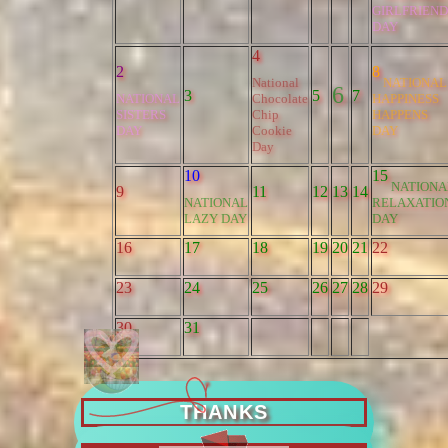
GIRLFRIEND
DAY
4
2
8
National
NATIONAL
6
3
5
7
NATIONAL
Chocolate
HAPPINESS
SISTERS
Chip
HAPPENS
DAY
Cookie
DAY
Day
10
15
NATIONA
9
11
12
13
14
NATIONAL
RELAXATIO
LAZY DAY
DAY
16
17
18
19
20
21
22
23
24
25
26
27
28
29
30
31
THANKS